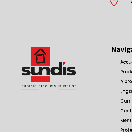
Navig
Accue
Prod
A pr
Eng
Carri
Cont
Ment
Prot