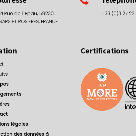
ZI Rue de l' Epau, 59230,
+33 (0)3 27 22
SARS ET ROSIERES, FRANCE
ation
Certifications
il
uits
opos
agements
ères
act
ions légales
ection des données à